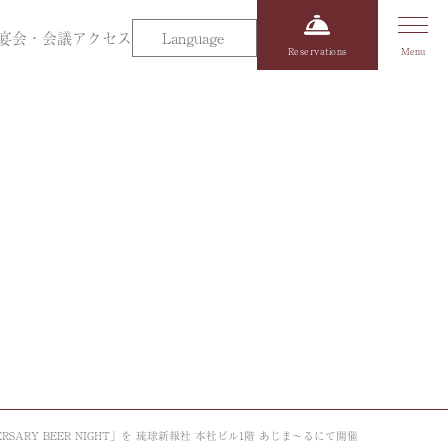
宴会・会議
アクセス
Language
Reservations
RY BEER NIGHT」を 琉球新報社 本社ビル1階 あじま～るにて開催