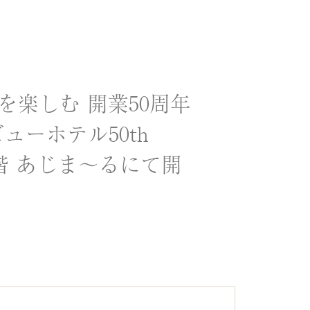
楽しむ 開業50周年
ーホテル50th
ビル1階 あじま～るにて開