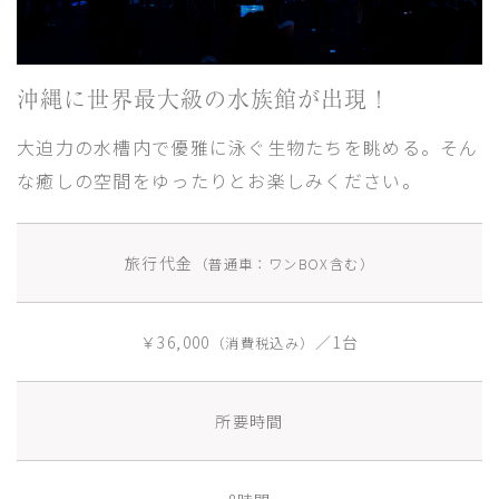
沖縄に世界最大級の水族館が出現！
大迫力の水槽内で優雅に泳ぐ生物たちを眺める。そん
な癒しの空間をゆったりとお楽しみください。
旅行代金
（普通車：ワンBOX含む）
￥36,000
／1台
（消費税込み）
所要時間