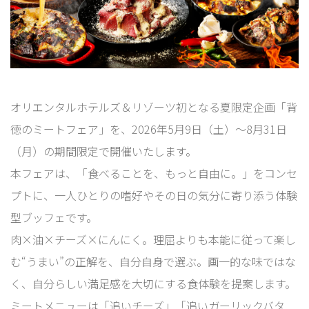
オリエンタルホテルズ＆リゾーツ初となる夏限定企画「背
徳のミートフェア」を、2026年5月9日（土）～8月31日
（月）の期間限定で開催いたします。
本フェアは、「食べることを、もっと自由に。」をコンセ
プトに、一人ひとりの嗜好やその日の気分に寄り添う体験
型ブッフェです。
肉×油×チーズ×にんにく。理屈よりも本能に従って楽し
む“うまい”の正解を、自分自身で選ぶ。画一的な味ではな
く、自分らしい満足感を大切にする食体験を提案します。
ミートメニューは「追いチーズ」「追いガーリックバタ