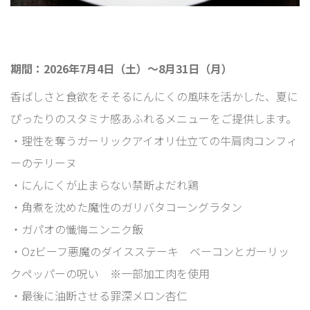
期間：2026年7月4日（土）～8月31日（月）
香ばしさと食欲をそそるにんにくの風味を活かした、夏に
ぴったりのスタミナ感あふれるメニューをご提供します。
・理性を奪うガーリックアイオリ仕立ての牛肩肉コンフィ
ーのテリーヌ
・にんにくが止まらない禁断よだれ鶏
・角煮を沈めた魔性のガリバタコーングラタン
・ガパオの懺悔ニンニク飯
・Ozビーフ悪魔のダイスステーキ ベーコンとガーリッ
クペッパーの呪い ※一部加工肉を使用
・最後に油断させる罪深メロン杏仁