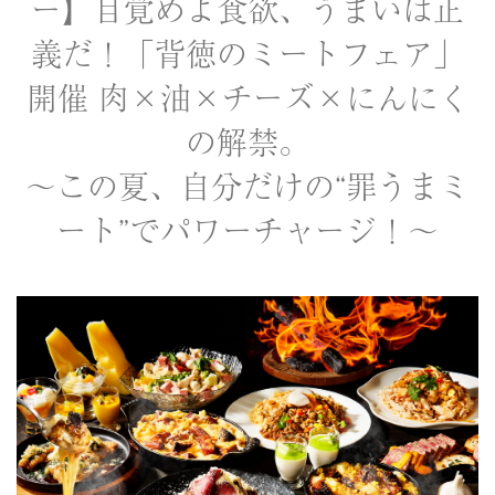
ー】目覚めよ食欲、うまいは正
義だ！「背徳のミートフェア」
開催 肉×油×チーズ×にんにく
の解禁。
～この夏、自分だけの“罪うまミ
ート”でパワーチャージ！～