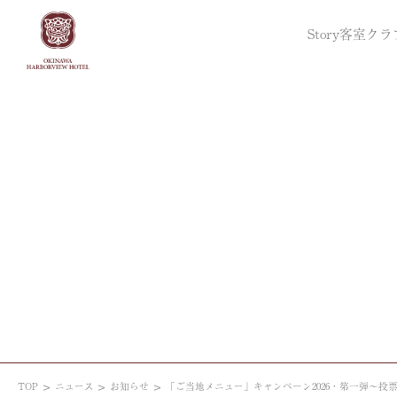
Story
客室
クラ
TOP
ニュース
お知らせ
「ご当地メニュー」キャンペーン2026・第一弾～投