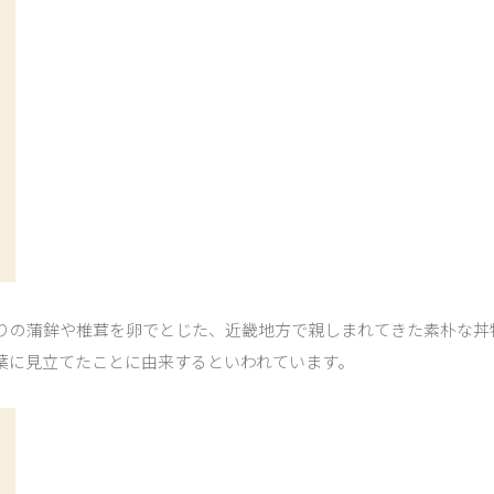
りの蒲鉾や椎茸を卵でとじた、近畿地方で親しまれてきた素朴な丼
葉に見立てたことに由来するといわれています。