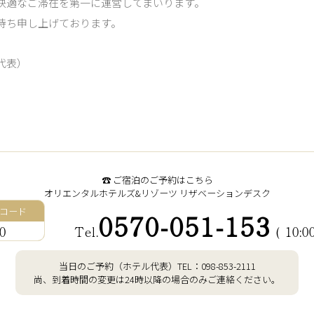
快適なご滞在を第一に運営してまいります。
待ち申し上げております。
（代表）
☎︎ ご宿泊のご予約はこちら
オリエンタルホテルズ&リゾーツ
リザベーションデスク
コード
0570-051-153
0
Tel.
( 10:0
当日のご予約（ホテル代表）
TEL：
098-853-2111
尚、到着時間の変更は24時以降の場合のみご連絡ください。