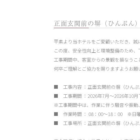
正面玄関前の塀（ひんぷん
平素より当ホテルをご愛顧いただき、誠
この度、安全性向上と環境整備のため、
工事期間中、客室からの景観を損なうこ
何卒ご理解とご協力を賜りますようお願
■ 工事内容 ：正面玄関前の塀（ひん
■ 工事期間 ：2026年7月～2026年1
※工事期間中は、作業に伴う騒音や振動
■ 作業時間 ： 08：00～18：00
■ 工事場所 ：正面玄関前の塀（ひんぷ