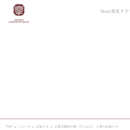
Story
客室
クラ
TOP
ニュース
お知らせ
正面玄関前の塀（ひんぷん）工事のお知らせ